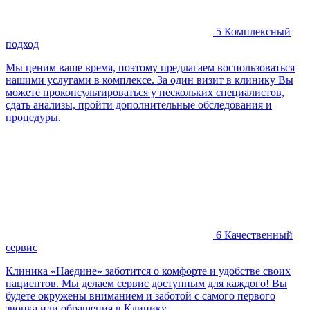
5
Комплексный
подход
Мы ценим ваше время, поэтому предлагаем воспользоваться
нашими услугами в комплексе. За один визит в клинику Вы
можете проконсультироваться у нескольких специалистов,
сдать анализы, пройти дополнительные обследования и
процедуры.
6
Качественный
сервис
Клиника «Наедине» заботится о комфорте и удобстве своих
пациентов. Мы делаем сервис доступным для каждого! Вы
будете окружены вниманием и заботой с самого первого
звонка или обращения в Клинику.