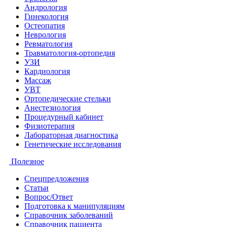
Андрология
Гинекология
Остеопатия
Неврология
Ревматология
Травматология-ортопедия
УЗИ
Кардиология
Массаж
УВТ
Ортопедические стельки
Анестезиология
Процедурный кабинет
Физиотерапия
Лабораторная диагностика
Генетические исследования
Полезное
Спецпредложения
Статьи
Вопрос/Ответ
Подготовка к манипуляциям
Справочник заболеваний
Справочник пациента