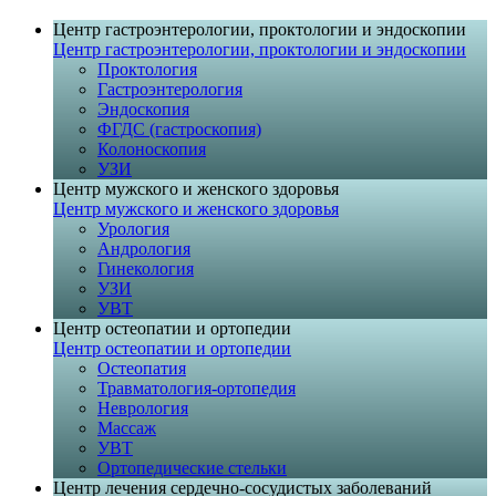
Центр гастро­энтеро­ло­гии, проктоло­гии и эндоско­пии
Центр гастро­энтеро­ло­гии, проктоло­гии и эндоско­пии
Проктология
Гастроэнтерология
Эндоскопия
ФГДС (гастроскопия)
Колоноскопия
УЗИ
Центр мужского и женского здоровья
Центр мужского и женского здоровья
Урология
Андрология
Гинекология
УЗИ
УВТ
Центр остеопа­тии и ортопе­дии
Центр остеопа­тии и ортопе­дии
Остеопатия
Травматология-ортопедия
Неврология
Массаж
УВТ
Ортопедические стельки
Центр лечения сердечно-сосудистых заболеваний