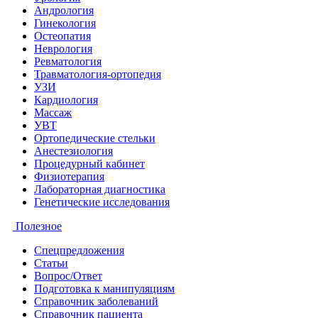
Андрология
Гинекология
Остеопатия
Неврология
Ревматология
Травматология-ортопедия
УЗИ
Кардиология
Массаж
УВТ
Ортопедические стельки
Анестезиология
Процедурный кабинет
Физиотерапия
Лабораторная диагностика
Генетические исследования
Полезное
Спецпредложения
Статьи
Вопрос/Ответ
Подготовка к манипуляциям
Справочник заболеваний
Справочник пациента