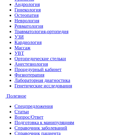
Андрология
Гинекология
Остеопатия
Неврология
Ревматология
Травматология-ортопедия
УЗИ
Кардиология
Массаж
УВТ
Ортопедические стельки
Анестезиология
Процедурный кабинет
Физиотерапия
Лабораторная диагностика
Генетические исследования
Полезное
Спецпредложения
Статьи
Вопрос/Ответ
Подготовка к манипуляциям
Справочник заболеваний
Справочник пациента