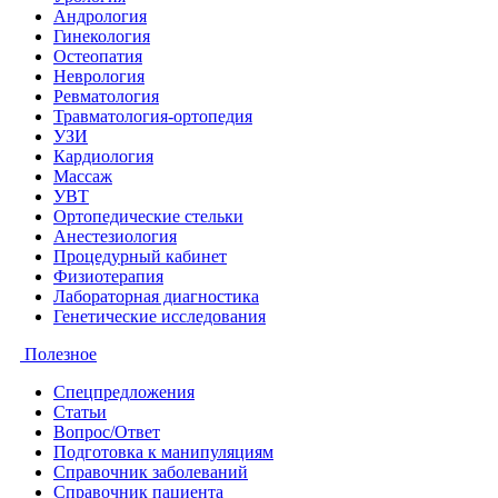
Андрология
Гинекология
Остеопатия
Неврология
Ревматология
Травматология-ортопедия
УЗИ
Кардиология
Массаж
УВТ
Ортопедические стельки
Анестезиология
Процедурный кабинет
Физиотерапия
Лабораторная диагностика
Генетические исследования
Полезное
Спецпредложения
Статьи
Вопрос/Ответ
Подготовка к манипуляциям
Справочник заболеваний
Справочник пациента