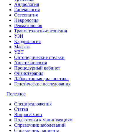
Андрология
Гинекология
Остеопатия
Неврология
Ревматология
Травматология-ортопедия
УЗИ
Кардиология
Массаж
УВТ
Ортопедические стельки
Анестезиология
Процедурный кабинет
Физиотерапия
Лабораторная диагностика
Генетические исследования
Полезное
Спецпредложения
Статьи
Вопрос/Ответ
Подготовка к манипуляциям
Справочник заболеваний
Справочник пациента