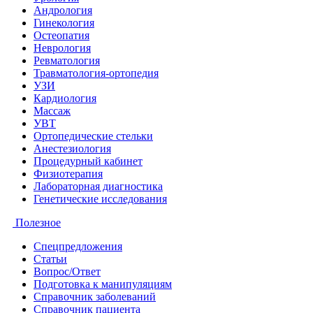
Андрология
Гинекология
Остеопатия
Неврология
Ревматология
Травматология-ортопедия
УЗИ
Кардиология
Массаж
УВТ
Ортопедические стельки
Анестезиология
Процедурный кабинет
Физиотерапия
Лабораторная диагностика
Генетические исследования
Полезное
Спецпредложения
Статьи
Вопрос/Ответ
Подготовка к манипуляциям
Справочник заболеваний
Справочник пациента