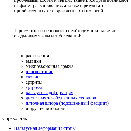
проблемами костей и мягких тканей, которые возникают
на фоне травмирования, а также в результате
приобретенных или врожденных патологий.
Прием этого специалиста необходим при наличии
следующих травм и заболеваний:
растяжения
вывихи
межпозвоночная грыжа
плоскостопие
сколиоз
артриты
артрозы
вальгусная деформация
дисплазия тазобедренных суставов
пяточная шпора (подошвенный фасциит)
и другие патологии.
Справочник
Вальгусная деформация стопы