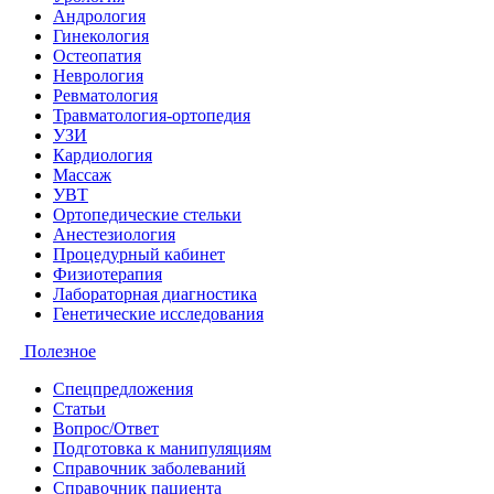
Андрология
Гинекология
Остеопатия
Неврология
Ревматология
Травматология-ортопедия
УЗИ
Кардиология
Массаж
УВТ
Ортопедические стельки
Анестезиология
Процедурный кабинет
Физиотерапия
Лабораторная диагностика
Генетические исследования
Полезное
Спецпредложения
Статьи
Вопрос/Ответ
Подготовка к манипуляциям
Справочник заболеваний
Справочник пациента