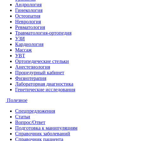
Андрология
Гинекология
Остеопатия
Неврология
Ревматология
Травматология-ортопедия
УЗИ
Кардиология
Массаж
УВТ
Ортопедические стельки
Анестезиология
Процедурный кабинет
Физиотерапия
Лабораторная диагностика
Генетические исследования
Полезное
Спецпредложения
Статьи
Вопрос/Ответ
Подготовка к манипуляциям
Справочник заболеваний
Справочник пациента