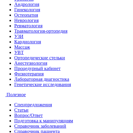
Андрология
Гинекология
Остеопатия
Неврология
Ревматология
Травматология-ортопедия
УЗИ
Кардиология
Массаж
УВТ
Ортопедические стельки
Анестезиология
Процедурный кабинет
Физиотерапия
Лабораторная диагностика
Генетические исследования
Полезное
Спецпредложения
Статьи
Вопрос/Ответ
Подготовка к манипуляциям
Справочник заболеваний
Справочник пациента