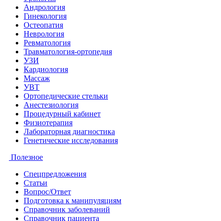
Андрология
Гинекология
Остеопатия
Неврология
Ревматология
Травматология-ортопедия
УЗИ
Кардиология
Массаж
УВТ
Ортопедические стельки
Анестезиология
Процедурный кабинет
Физиотерапия
Лабораторная диагностика
Генетические исследования
Полезное
Спецпредложения
Статьи
Вопрос/Ответ
Подготовка к манипуляциям
Справочник заболеваний
Справочник пациента