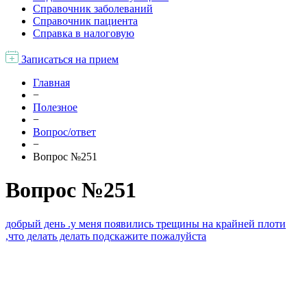
Справочник заболеваний
Справочник пациента
Справка в налоговую
Записаться на прием
Главная
−
Полезное
−
Вопрос/ответ
−
Вопрос №251
Вопрос №251
добрый день .у меня появились трещины на крайней плоти
,что делать делать подскажите пожалуйста