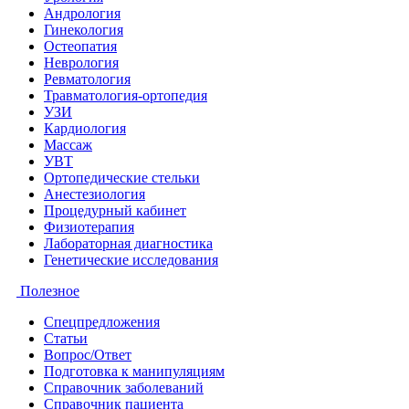
Андрология
Гинекология
Остеопатия
Неврология
Ревматология
Травматология-ортопедия
УЗИ
Кардиология
Массаж
УВТ
Ортопедические стельки
Анестезиология
Процедурный кабинет
Физиотерапия
Лабораторная диагностика
Генетические исследования
Полезное
Спецпредложения
Статьи
Вопрос/Ответ
Подготовка к манипуляциям
Справочник заболеваний
Справочник пациента