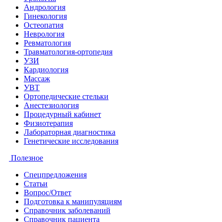
Андрология
Гинекология
Остеопатия
Неврология
Ревматология
Травматология-ортопедия
УЗИ
Кардиология
Массаж
УВТ
Ортопедические стельки
Анестезиология
Процедурный кабинет
Физиотерапия
Лабораторная диагностика
Генетические исследования
Полезное
Спецпредложения
Статьи
Вопрос/Ответ
Подготовка к манипуляциям
Справочник заболеваний
Справочник пациента