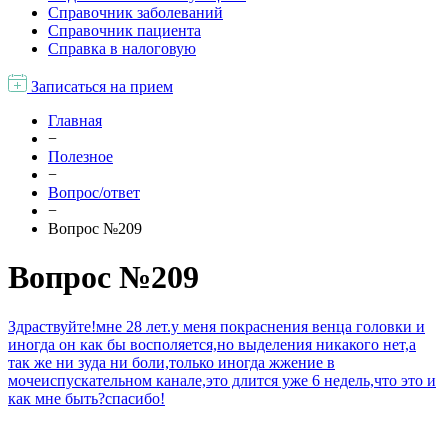
Справочник заболеваний
Справочник пациента
Справка в налоговую
Записаться на прием
Главная
−
Полезное
−
Вопрос/ответ
−
Вопрос №209
Вопрос №209
Здраствуйте!мне 28 лет.у меня покраснения венца головки и
иногда он как бы восполяется,но выделения никакого нет,а
так же ни зуда ни боли,только иногда жжение в
мочеиспускательном канале,это длится уже 6 недель,что это и
как мне быть?спасибо!