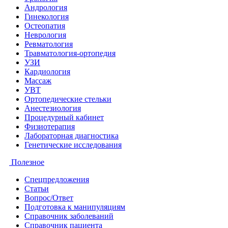
Андрология
Гинекология
Остеопатия
Неврология
Ревматология
Травматология-ортопедия
УЗИ
Кардиология
Массаж
УВТ
Ортопедические стельки
Анестезиология
Процедурный кабинет
Физиотерапия
Лабораторная диагностика
Генетические исследования
Полезное
Спецпредложения
Статьи
Вопрос/Ответ
Подготовка к манипуляциям
Справочник заболеваний
Справочник пациента