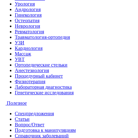
Урология
Андрология
Гинекология
Остеопатия
Неврология
Ревматология
Травматология-ортопедия
УЗИ
Кардиология
Массаж
УВТ
Ортопедические стельки
Анестезиология
Процедурный кабинет
Физиотерапия
Лабораторная диагностика
Генетические исследования
Полезное
Спецпредложения
Статьи
Вопрос/Ответ
Подготовка к манипуляциям
Справочник заболеваний