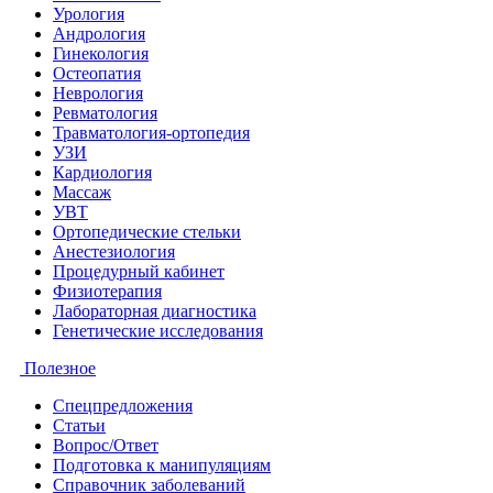
Урология
Андрология
Гинекология
Остеопатия
Неврология
Ревматология
Травматология-ортопедия
УЗИ
Кардиология
Массаж
УВТ
Ортопедические стельки
Анестезиология
Процедурный кабинет
Физиотерапия
Лабораторная диагностика
Генетические исследования
Полезное
Спецпредложения
Статьи
Вопрос/Ответ
Подготовка к манипуляциям
Справочник заболеваний