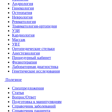
Андрология
Гинекология
Остеопатия
Неврология
Ревматология
Травматология-ортопедия
УЗИ
Кардиология
Массаж
УВТ
Ортопедические стельки
Анестезиология
Процедурный кабинет
Физиотерапия
Лабораторная диагностика
Генетические исследования
Полезное
Спецпредложения
Статьи
Вопрос/Ответ
Подготовка к манипуляциям
Справочник заболеваний
Справочник пациента