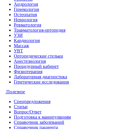
Андрология
Гинекология
Остеопатия
Неврология
Ревматология
Травматология-ортопедия
УЗИ
Кардиология
Массаж
УВТ
Ортопедические стельки
Анестезиология
Процедурный кабинет
Физиотерапия
Лабораторная диагностика
Генетические исследования
Полезное
Спецпредложения
Статьи
Вопрос/Ответ
Подготовка к манипуляциям
Справочник заболеваний
Справочник пациента