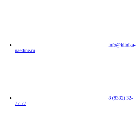
info@klinika-
naedine.ru
8 (8332) 32-
77-77