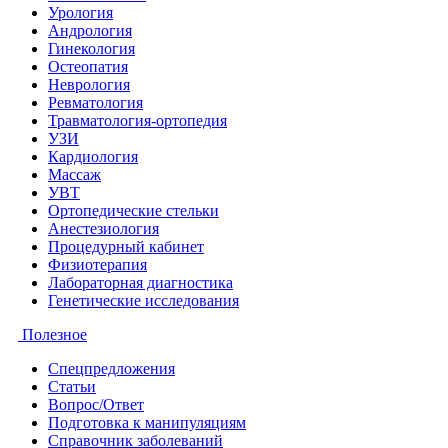
Урология
Андрология
Гинекология
Остеопатия
Неврология
Ревматология
Травматология-ортопедия
УЗИ
Кардиология
Массаж
УВТ
Ортопедические стельки
Анестезиология
Процедурный кабинет
Физиотерапия
Лабораторная диагностика
Генетические исследования
Полезное
Спецпредложения
Статьи
Вопрос/Ответ
Подготовка к манипуляциям
Справочник заболеваний