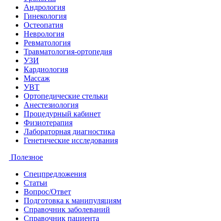
Андрология
Гинекология
Остеопатия
Неврология
Ревматология
Травматология-ортопедия
УЗИ
Кардиология
Массаж
УВТ
Ортопедические стельки
Анестезиология
Процедурный кабинет
Физиотерапия
Лабораторная диагностика
Генетические исследования
Полезное
Спецпредложения
Статьи
Вопрос/Ответ
Подготовка к манипуляциям
Справочник заболеваний
Справочник пациента