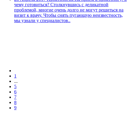
чему готовиться?
Столкнувшись с деликатной
проблемой, многие очень долго не могут решиться на
визит к врачу. Чтобы снять пугающую неизвестность,
мы узнали у специалистов..
1
...
5
6
7
8
9