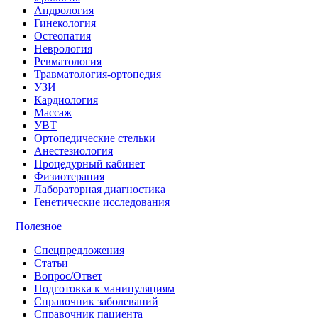
Андрология
Гинекология
Остеопатия
Неврология
Ревматология
Травматология-ортопедия
УЗИ
Кардиология
Массаж
УВТ
Ортопедические стельки
Анестезиология
Процедурный кабинет
Физиотерапия
Лабораторная диагностика
Генетические исследования
Полезное
Спецпредложения
Статьи
Вопрос/Ответ
Подготовка к манипуляциям
Справочник заболеваний
Справочник пациента