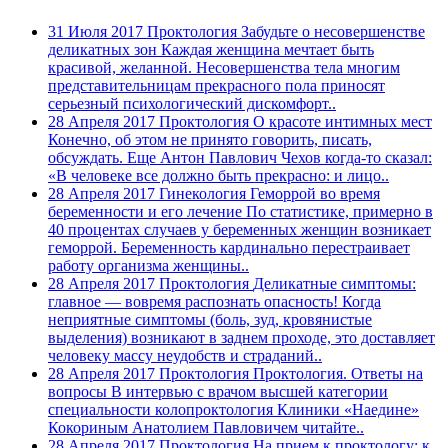
31 Июля 2017
Проктология
Забудьте о несовершенстве
деликатных зон
Каждая женщина мечтает быть
красивой, желанной. Несовершенства тела многим
представительницам прекрасного пола приносят
серьезный психологический дискомфорт..
28 Апреля 2017
Проктология
О красоте интимных мест
Конечно, об этом не принято говорить, писать,
обсуждать. Еще Антон Павлович Чехов когда-то сказал:
«В человеке все должно быть прекрасно: и лицо..
28 Апреля 2017
Гинекология
Геморрой во время
беременности и его лечение
По статистике, примерно в
40 процентах случаев у беременных женщин возникает
геморрой. Беременность кардинально перестраивает
работу организма женщины..
28 Апреля 2017
Проктология
Деликатные симптомы:
главное — вовремя распознать опасность!
Когда
неприятные симптомы (боль, зуд, кровянистые
выделения) возникают в заднем проходе, это доставляет
человеку массу неудобств и страданий..
28 Апреля 2017
Проктология
Проктология. Ответы на
вопросы
В интервью с врачом высшей категории
специальности колопроктология Клиники «Наедине»
Кокориным Анатолием Павловичем читайте..
28 Апреля 2017
Проктология
На прием к проктологу: к