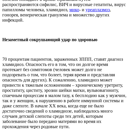
распространяются сифилис, ВИЧ и вирусные гепатиты, вирус
папилломы человека, хламидиоз,
мико
- и
уреаплазмоз
,
гонорея, венерическая гранулема и множество других
инфекций.
Незаметный сокрушающий удар по здоровью
70 процентам пациентов, зараженных ЗППП, ставят диагноз
хламидиоз. Опасность его в том, что он долгое время
протекает без симптомов (человек может долго не
подозревать о том, что болеет, теряя время и представляя
опасность для других). К сожалению, хламидиоз может
привести к тяжелым осложнениям – хроническому уретриту,
простатиту, циститу, эрозии шейки матки, вульвовагиниту,
спаечным процессам в малом тазу, к бесплодию как у мужчин,
так и у женщин, к нарушению в работе иммунной системы и
даже слепоте. В начале XX века, когда еще не было
достаточно сведений о хламидиозе, наблюдалось много
случаев детской слепоты среди тех детей, которым
заболевание было передано матерями во время их
прохождения через родовые пути.