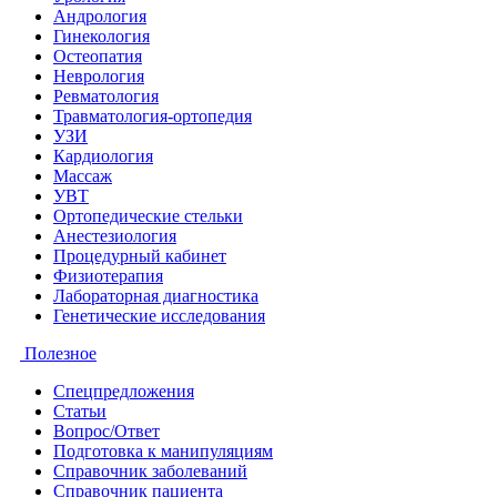
Андрология
Гинекология
Остеопатия
Неврология
Ревматология
Травматология-ортопедия
УЗИ
Кардиология
Массаж
УВТ
Ортопедические стельки
Анестезиология
Процедурный кабинет
Физиотерапия
Лабораторная диагностика
Генетические исследования
Полезное
Спецпредложения
Статьи
Вопрос/Ответ
Подготовка к манипуляциям
Справочник заболеваний
Справочник пациента