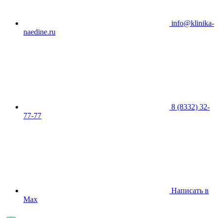
info@klinika-
naedine.ru
8 (8332) 32-
77-77
Написать в
Max