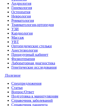
Андрология
Гинекология
Остеопатия
Неврология
Ревматология
Травматология-ортопедия
УЗИ
Кардиология
Массаж
УВТ
Ортопедические стельки
Анестезиология
Процедурный кабинет
Физиотерапия
Лабораторная диагностика
Генетические исследования
Полезное
Спецпредложения
Статьи
Вопрос/Ответ
Подготовка к манипуляциям
Справочник заболеваний
Справочник пациента