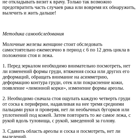
не откладывать визит к врачу. Только так возможно
предотвратить часть случаев рака или вовремя их обнаружить,
вылечить и жить дальше!
Методика самообследования
Молочные железы женщине стоит обследовать
самостоятельно ежемесячно в период с 6 по 12 день цикла в
положении стоя и лежа.
1. Перед зеркалом необходимо внимательно посмотреть, нет
ли изменений формы груди, втяжения соска или других его
деформаций, обращать внимание на асимметрию,
деформацию контура груди, отек или покраснение кожи,
появление «лимонной корки», изменение формы ареолы.
2. Необходимо сначала стоя ощупать каждую четверть груди
от соска к периферии, надавливая на нее тремя средними
пальцами руки и проверяя, нет ли необычных бугорков или
уплотнений под кожей. Затем повторить то же самое лежа, с
рукой вдоль туловища, с рукой, заведенной за голову.
3. Сдавить область ареолы и соска и посмотреть, нет ли
выделений.