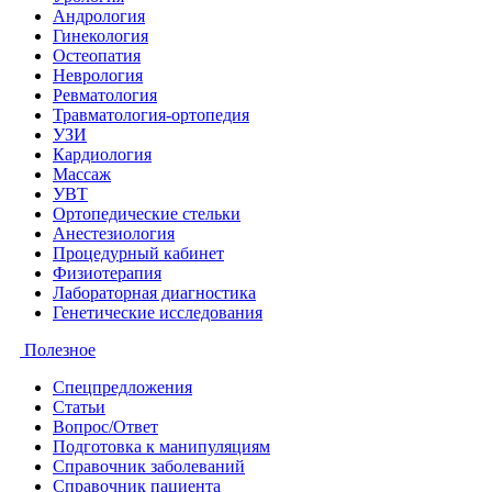
Андрология
Гинекология
Остеопатия
Неврология
Ревматология
Травматология-ортопедия
УЗИ
Кардиология
Массаж
УВТ
Ортопедические стельки
Анестезиология
Процедурный кабинет
Физиотерапия
Лабораторная диагностика
Генетические исследования
Полезное
Спецпредложения
Статьи
Вопрос/Ответ
Подготовка к манипуляциям
Справочник заболеваний
Справочник пациента