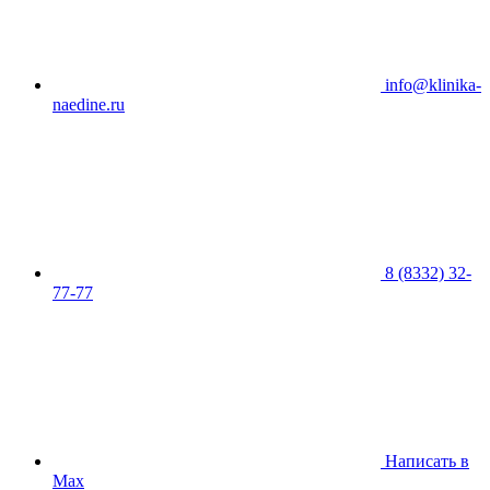
info@klinika-
naedine.ru
8 (8332) 32-
77-77
Написать в
Max