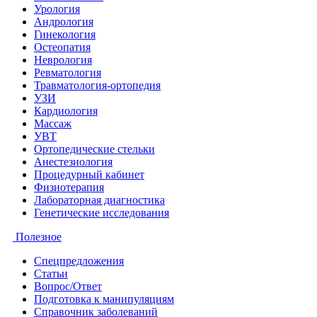
Урология
Андрология
Гинекология
Остеопатия
Неврология
Ревматология
Травматология-ортопедия
УЗИ
Кардиология
Массаж
УВТ
Ортопедические стельки
Анестезиология
Процедурный кабинет
Физиотерапия
Лабораторная диагностика
Генетические исследования
Полезное
Спецпредложения
Статьи
Вопрос/Ответ
Подготовка к манипуляциям
Справочник заболеваний