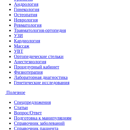
Андрология
Гинекология
Остеопатия
Неврология
Ревматология
Травматология-ортопедия
УЗИ
Кардиология
Массаж
УВТ
Ортопедические стельки
Анестезиология
Процедурный кабинет
Физиотерапия
Лабораторная диагностика
Генетические исследования
Полезное
Спецпредложения
Статьи
Вопрос/Ответ
Подготовка к манипуляциям
Справочник заболеваний
Справочник пациента