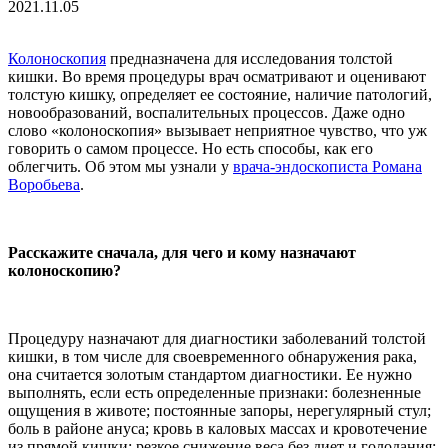
2021.11.05
Колоноскопия
предназначена для исследования толстой
кишки. Во время процедуры врач осматривают и оценивают
толстую кишку, определяет ее состояние, наличие патологий,
новообразований, воспалительных процессов. Даже одно
слово «колоноскопия» вызывает неприятное чувство, что уж
говорить о самом процессе. Но есть способы, как его
облегчить. Об этом мы узнали у
врача-эндоскописта Романа
Воробьева
.
Расскажите сначала, для чего и кому назначают
колоноскопию?
Процедуру назначают для диагностики заболеваний толстой
кишки, в том числе для своевременного обнаружения рака,
она считается золотым стандартом диагностики. Ее нужно
выполнять, если есть определенные признаки: болезненные
ощущения в животе; постоянные запоры, нерегулярный стул;
боль в районе ануса; кровь в каловых массах и кровотечение
из прямой кишки; резкое снижение веса без диет и голодания;