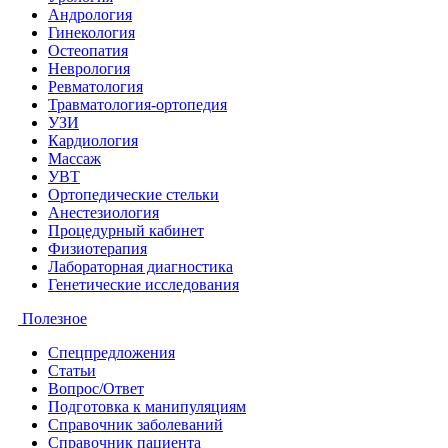
Андрология
Гинекология
Остеопатия
Неврология
Ревматология
Травматология-ортопедия
УЗИ
Кардиология
Массаж
УВТ
Ортопедические стельки
Анестезиология
Процедурный кабинет
Физиотерапия
Лабораторная диагностика
Генетические исследования
Полезное
Спецпредложения
Статьи
Вопрос/Ответ
Подготовка к манипуляциям
Справочник заболеваний
Справочник пациента