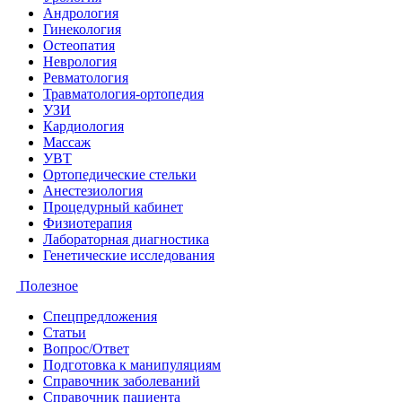
Андрология
Гинекология
Остеопатия
Неврология
Ревматология
Травматология-ортопедия
УЗИ
Кардиология
Массаж
УВТ
Ортопедические стельки
Анестезиология
Процедурный кабинет
Физиотерапия
Лабораторная диагностика
Генетические исследования
Полезное
Спецпредложения
Статьи
Вопрос/Ответ
Подготовка к манипуляциям
Справочник заболеваний
Справочник пациента