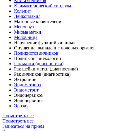
Киста яичников
Климактерический синдром
Кольпит
Лейкоплакия
Маточные кровотечения
Менопауза
Миома матки
Молочница
Нарушение функций яичников
Опущение, выпадение половых органов
Поликистоз яичников
Полипы в гинекологии
Рак матки (диагностика)
Рак шейки матки (диагностика)
Рак яичников (диагностика)
Эктропион
Эндометриоз
Эндометрит
Эндоцервикоз
Эндоцервицит
Эрозия
Посмотреть все
Посмотреть все
Записаться на прием