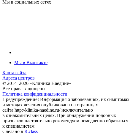
Мы в социальных сетях
Мы в Вконтакте
Карта сайта
Адреса центров
© 2014–2026 «Клиника Наедине»
Все права защищены
По­ли­ти­ка кон­фи­ден­циаль­нос­ти
Предупреждение! Информация о заболеваниях, их симптомах
и методах лечения опубликована на страницах
сайта
http://klinika
-
naedine.ru/
исключительно
в ознакомительных целях. При обнаружении подобных
признаков настоятельно рекомендуем немедленно обратиться
к специалистам.
Сделано в
R.class