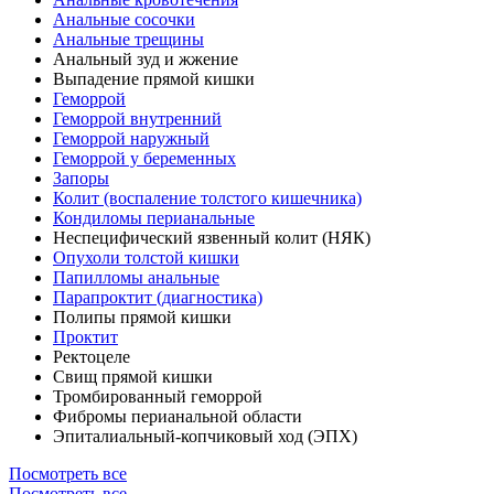
Анальные сосочки
Анальные трещины
Анальный зуд и жжение
Выпадение прямой кишки
Геморрой
Геморрой внутренний
Геморрой наружный
Геморрой у беременных
Запоры
Колит (воспаление толстого кишечника)
Кондиломы перианальные
Неспецифический язвенный колит (НЯК)
Опухоли толстой кишки
Папилломы анальные
Парапроктит (диагностика)
Полипы прямой кишки
Проктит
Ректоцеле
Свищ прямой кишки
Тромбированный геморрой
Фибромы перианальной области
Эпиталиальный-копчиковый ход (ЭПХ)
Посмотреть все
Посмотреть все