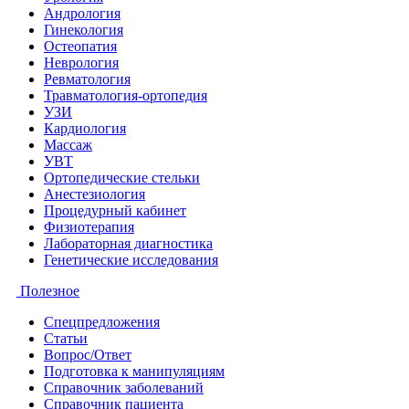
Андрология
Гинекология
Остеопатия
Неврология
Ревматология
Травматология-ортопедия
УЗИ
Кардиология
Массаж
УВТ
Ортопедические стельки
Анестезиология
Процедурный кабинет
Физиотерапия
Лабораторная диагностика
Генетические исследования
Полезное
Спецпредложения
Статьи
Вопрос/Ответ
Подготовка к манипуляциям
Справочник заболеваний
Справочник пациента