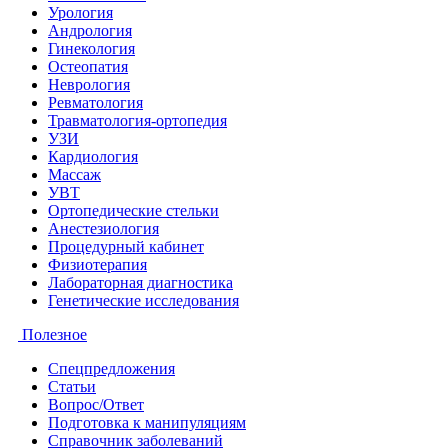
Урология
Андрология
Гинекология
Остеопатия
Неврология
Ревматология
Травматология-ортопедия
УЗИ
Кардиология
Массаж
УВТ
Ортопедические стельки
Анестезиология
Процедурный кабинет
Физиотерапия
Лабораторная диагностика
Генетические исследования
Полезное
Спецпредложения
Статьи
Вопрос/Ответ
Подготовка к манипуляциям
Справочник заболеваний